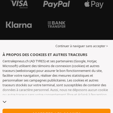
Continuer à naviguer sans accepter >
À PROPOS DES COOKIES ET AUTRES TRACEURS
Centralepneus.ch (AD TYRES) et ses partenaires (Google, Hotjar,
Microsoft) utilisent des témoins de connexion (cookies) et autres
traceurs (webstorage) pour assurer le bon fonctionnement du site,
faciliter votre navigation, réaliser des mesures statistiques et
personnaliser ses campagnes publicitaires. Les cookies et autres
traceurs stockés sur votre terminal, sont susceptibles de contenir des
données à caractère personnel. Aussi, nous ne déposons aucun cookie
ou autre traceur sans votre consentement libre et éclairé à l’exception
de ceux indispensables pour le fonctionnement du site. Nous
conservons votre choix pendant 6 mois. Vous pouvez retirer votre
consentement à tout moment en vous rendant sur la
page cookies et