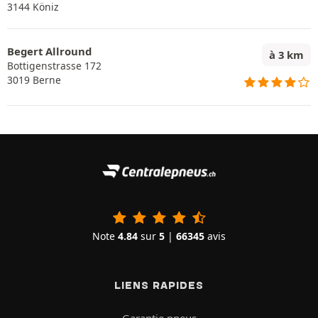
3144 Köniz
Begert Allround
à 3 km
Bottigenstrasse 172
3019 Berne
Note
4.84
sur
5
|
66345
avis
LIENS RAPIDES
Garantie pneus