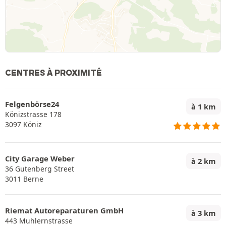
CENTRES À PROXIMITÉ
Felgenbörse24
à 1 km
Könizstrasse 178
3097 Köniz
City Garage Weber
à 2 km
36 Gutenberg Street
3011 Berne
Riemat Autoreparaturen GmbH
à 3 km
443 Muhlernstrasse