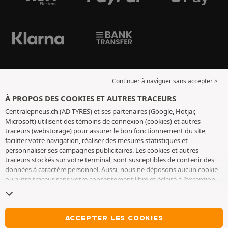
Continuer à naviguer sans accepter >
À PROPOS DES COOKIES ET AUTRES TRACEURS
Centralepneus.ch (AD TYRES) et ses partenaires (Google, Hotjar,
Microsoft) utilisent des témoins de connexion (cookies) et autres
traceurs (webstorage) pour assurer le bon fonctionnement du site,
faciliter votre navigation, réaliser des mesures statistiques et
personnaliser ses campagnes publicitaires. Les cookies et autres
traceurs stockés sur votre terminal, sont susceptibles de contenir des
données à caractère personnel. Aussi, nous ne déposons aucun cookie
ou autre traceur sans votre consentement libre et éclairé à l’exception
de ceux indispensables pour le fonctionnement du site. Nous
conservons votre choix pendant 6 mois. Vous pouvez retirer votre
consentement à tout moment en vous rendant sur la
page cookies et
autres traceurs
. Vous pouvez choisir de continuer à naviguer sans
ACCEPTER LES COOKIES
accepter le dépôt de cookies ou autres traceurs. Le refus ne fait pas