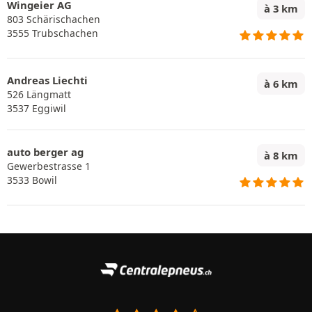
Wingeier AG
à 3 km
803 Schärischachen
3555 Trubschachen
Andreas Liechti
à 6 km
526 Längmatt
3537 Eggiwil
auto berger ag
à 8 km
Gewerbestrasse 1
3533 Bowil