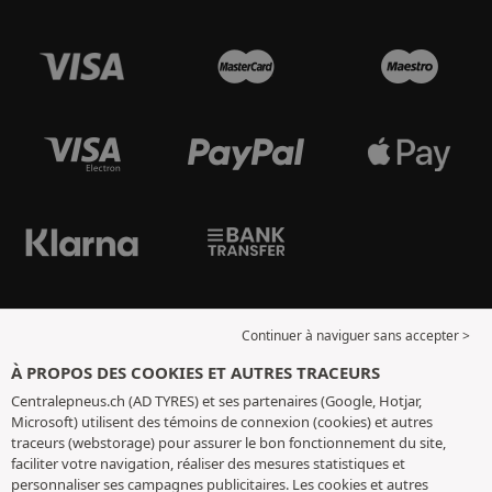
Continuer à naviguer sans accepter >
À PROPOS DES COOKIES ET AUTRES TRACEURS
Centralepneus.ch (AD TYRES) et ses partenaires (Google, Hotjar,
Microsoft) utilisent des témoins de connexion (cookies) et autres
traceurs (webstorage) pour assurer le bon fonctionnement du site,
faciliter votre navigation, réaliser des mesures statistiques et
personnaliser ses campagnes publicitaires. Les cookies et autres