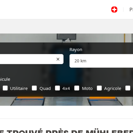
P
Rayon
×
icule
Utilitaire
Quad
4x4
Moto
Agricole
E TROUVÉ PRÈS DE MÜHLEBER