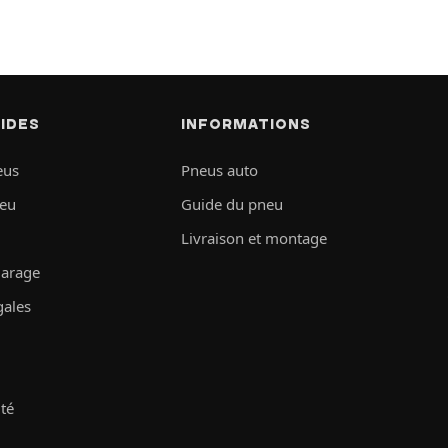
PIDES
INFORMATIONS
eus
Pneus auto
neu
Guide du pneu
Livraison et montage
garage
gales
ité