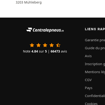
3203 Mühleberg
LIENS RA
Garantie pn
Guide du p
Note
4.84
sur
5
|
66473
avis
Avis
Inscription 
Mentions lé
CGV
Pays
Confidential
Cookies