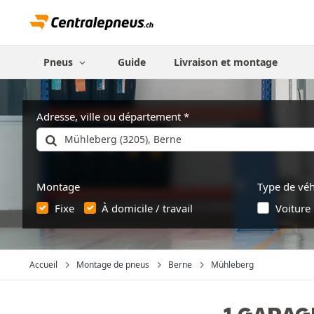
Pneus
Guide
Livraison et montage
Adresse, ville ou département
Montage
Type de véh
Fixe
À domicile / travail
Voiture
Accueil
Montage de pneus
Berne
Mühleberg
1 GARAG