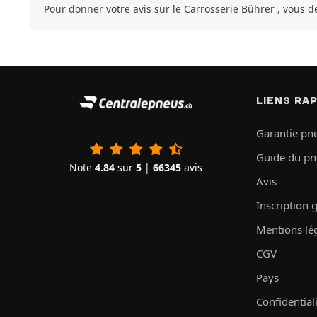
Pour donner votre avis sur le Carrosserie Bührer , vous 
LIENS RA
Garantie pn
Guide du p
Note
4.84
sur
5
|
66345
avis
Avis
Inscription 
Mentions lé
CGV
Pays
Confidential