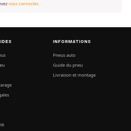
devez
vous connecter
.
PIDES
INFORMATIONS
eus
Pneus auto
neu
Guide du pneu
Livraison et montage
garage
gales
ité