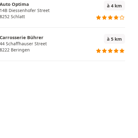
Auto Optima
à 4 km
14B Diessenhofer Street
8252 Schlatt
Carrosserie Bührer
à 5 km
44 Schaffhauser Street
8222 Beringen