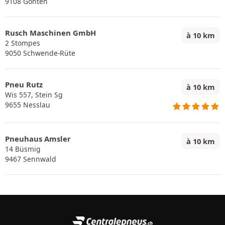
9108 Gonten
Rusch Maschinen GmbH
à 10 km
2 Stompes
9050 Schwende-Rüte
Pneu Rutz
à 10 km
Wis 557, Stein Sg
9655 Nesslau
Pneuhaus Amsler
à 10 km
14 Büsmig
9467 Sennwald