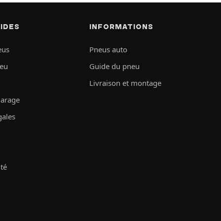
PIDES
INFORMATIONS
eus
Pneus auto
neu
Guide du pneu
Livraison et montage
garage
gales
ité